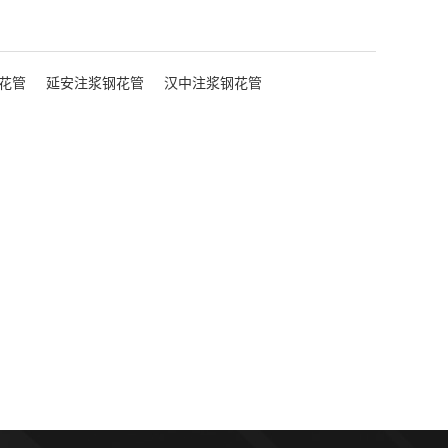
花管
延安注浆钢花管
汉中注浆钢花管