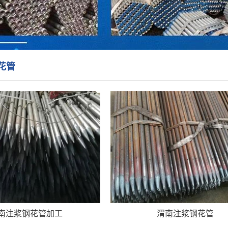
花管
南注浆钢花管加工
渭南注浆钢花管