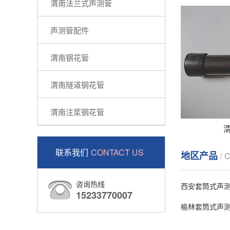
渭南法兰式声测管
声测管配件
渭南钢花管
渭南隧道钢花管
渭南注浆钢花管
联系我们
CONTACT US
地区产品
/ 
咨询热线
西安套筒式声
15233770007
榆林套筒式声